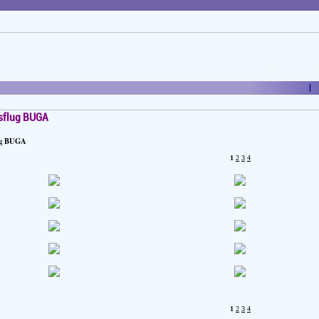
sflug BUGA
ug BUGA
1
2
3
4
1
2
3
4