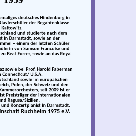
hemaliges deutsches Hindenburg in
Klavierschüler der Begabtenklasse
 Kattowitz.
utschland und studierte nach dem
t in Darmstadt, sowie an der
mmel – einem der letzten Schüler
chülerin von Samson Francoise und
 zu Beat Furrer, sowie an das Royal
Graz sowie bei Prof. Harold Faberman
n Connecticut/ U.S.A.
Deutschland sowie im europäischen
rreich, Polen, der Schweiz und den
 Kammerorchesters, seit 2009 ist er
st Preisträger der internationalen
nd Ragusa/Sizilien.
nt und Konzertpianist in Darmstadt.
einschaft Ruchheim 1975 e.V.