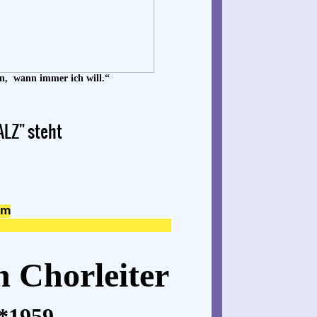
nn, wann immer ich will.“
ALZ" steht
im
 Chorleiter
 *1959