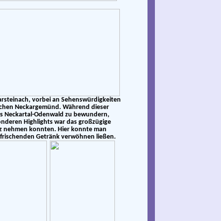
arsteinach, vorbei an Sehenswürdigkeiten
ischen Neckargemünd.
Während dieser
rks Neckartal-Odenwald zu bewundern,
sonderen Highlights war das großzügige
tz nehmen konnten. Hier konnte man
rfrischenden Getränk verwöhnen ließen.