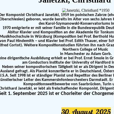
Der Komponist Christhard Janetzki, 1959 im polnischen Zabrze (e
Oberschlesien) geboren, wurde bereits im Alter von sechs Jahren 
des Karol-Szymanowski-Konservatoriums in
1970 emigrierte er mit seiner Familie in die Bundesrepublik De
Abitur Klavier und Komposition an der Akademie für Tonkuns
Musikhochschule in Würzburg (Komposition bei Prof. Berthold Hu
von Paul Hindemith – und Klavier bei Prof. Edith Thauer, einer S
lfred Cortot). Weitere Kompositionsstudien führten ihn nach Graz
Northern College of Music
in Manchester zu Adam Gorb.
eine dirigentische Ausbildung erhielt er bei Prof. Ernst Smole in 
am Conductors Institute der University of Hardford i
Neben seiner kompositorischen Tätigkeit ist er als Dirigent in 
Ausland gefragt. Als Pianist konzertierte er in Deutschland, Öste
U.S.A. Seit 1998 ist er ständiger Pianist und Repetitor des Berliner
künstlerischer Leiter des Kammersinfonieorchesters Darmstadt. Er i
Kompositionswettbewerbe von Saarbrücken, Turin u
Christhard Janetzki, er lebt als freischaffender Komponist, Dirige
Seit 1. September 2025 ist er Chorleiter der Chorgem
30. August 2025