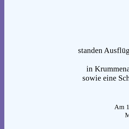
standen Ausflü
in Krummenau
sowie eine Sc
Am 14
M