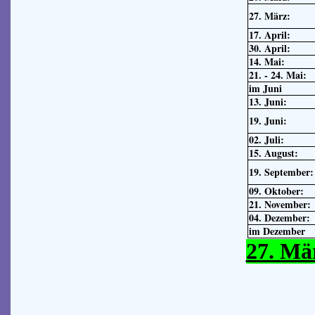
27. März:
17. April:
30. April:
14. Mai:
21. - 24. Mai:
im Juni
13. Juni:
19. Juni:
02. Juli:
15. August:
19. September:
09. Oktober:
21. November:
04. Dezember:
im Dezember
27. Mä