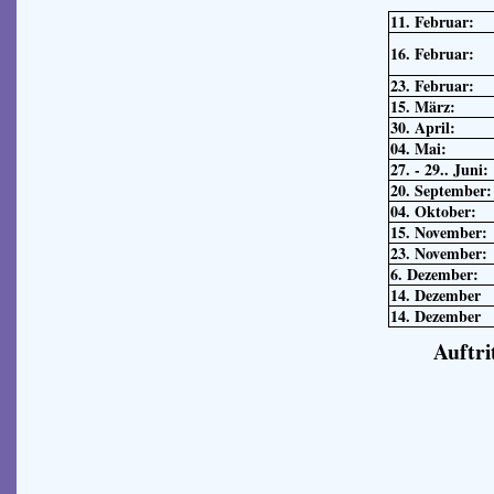
11. Februar:
16. Februar:
23. Februar:
15. März:
30. April:
04. Mai:
27. - 29.. Juni:
20. September:
04. Oktober:
15. November:
23. November:
6. Dezember:
14. Dezember
14. Dezember
Auftri