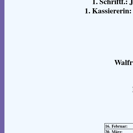
1. Schriftf.:
1. Kassierer
Walfr
16. Februar:
20. März: